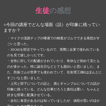
生徒
の感想
○今回の講座でどんな場面（話）が印象に残ってい
ますか？
・マイクロ流路チップの唾液での検査がゴムでできる発想がす
ごいと思った。
・3DCADを部活でやっているので、実際に企業で使われている
のを見て嬉しかったです。
講座を聞く生徒の様子
・女性に対しての配慮がされていたり、有休など初めて見たも
のが多かった。特に誕生日などとても面白いと思いました。ま
た、防振ゴムが世界でも使われていて、住友理工(株)はほんとに
すごいなと思いました。
・上司と部下についての話と、酒とギャンブルについての話が
印象に残っている。どんな仕事だろうと責任は重い。ちゃんと
好きな部署に配属させている。
・会社に食堂があるのは知っていましたが、値段が思いのほか