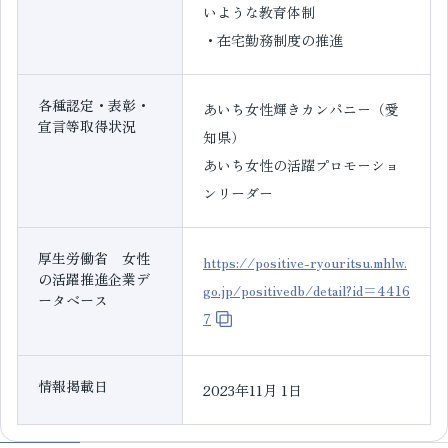
いような教育体制
・在宅勤務制度の推進
各種認定・表彰・
あいち女性輝きカンパニー（愛
宣言等取得状況
知県）
あいち女性の活躍プロモーショ
ンリーダー
厚生労働省 女性
https://positive-ryouritsu.mhlw.
の活躍推進企業デ
go.jp/positivedb/detail?id=4416
ータベース
7
情報掲載日
2023年11月 1日