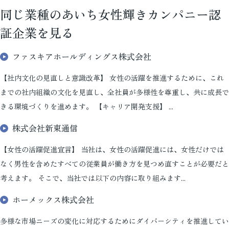
同じ業種のあいち女性輝きカンパニー認
証企業を見る
ファスキアホールディングス株式会社
【社内文化の見直しと意識改革】 女性の活躍を推進するために、これ
までの社内組織の文化を見直し、全社員が多様性を尊重し、共に成長で
きる環境づくりを進めます。 【キャリア開発支援】 ...
株式会社新東通信
【女性の活躍促進宣言】 当社は、女性の活躍促進には、女性だけでは
なく男性を含めたすべての従業員が働き方を見つめ直すことが必要だと
考えます。 そこで、当社では以下の内容に取り組みます...
ホーメックス株式会社
多様な市場ニーズの変化に対応するためにダイバーシティを推進してい