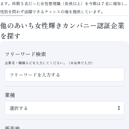
ます。昨期５名だった女性管理職（係長以上）を今期は７名に増加し、
性別を問わず活躍できるチャンスの場を提供しています。
他のあいち女性輝きカンパニー認証企業
を探す
フリーワード検索
企業名・職種などを入力してください。（※全角で入力）
業種
所在地