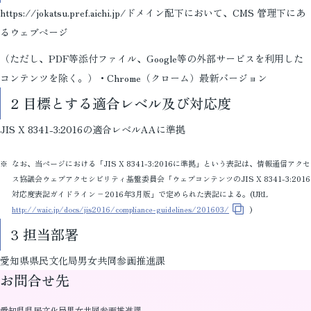
https://jokatsu.pref.aichi.jp/ドメイン配下において、CMS 管理下にあ
るウェブページ
（ただし、PDF等添付ファイル、Google等の外部サービスを利用した
コンテンツを除く。）・Chrome（クローム）最新バージョン
2 目標とする適合レベル及び対応度
JIS X 8341-3:2016の適合レベルAAに準拠
なお、当ページにおける「JIS X 8341-3:2016に準拠」という表記は、情報通信アクセ
ス協議会ウェブアクセシビリティ基盤委員会「ウェブコンテンツのJIS X 8341-3:2016
対応度表記ガイドライン – 2016年3月版」で定められた表記による。(URL
http://waic.jp/docs/jis2016/compliance-guidelines/201603/
)
3 担当部署
愛知県県民文化局男女共同参画推進課
お問合せ先
愛知県県民文化局男女共同参画推進課