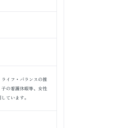
・ライフ・バランスの推
、子の看護休暇等、女性
用しています。