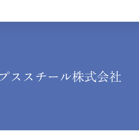
プススチール株式会社