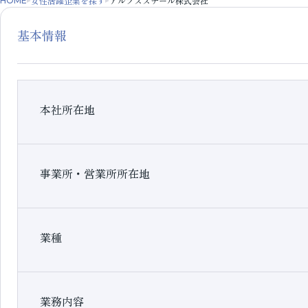
女性活躍企業を探す
アルプススチール株式会社
HOME
基本情報
本社所在地
事業所・営業所所在地
業種
業務内容