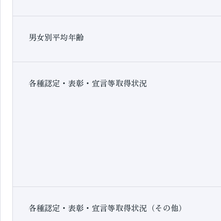
男女別平均年齢
各種認定・表彰・宣言等取得状況
各種認定・表彰・宣言等取得状況（その他）