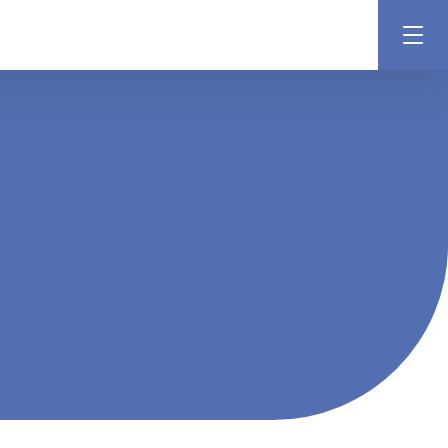
メ
ニ
ュ
ー
を
開
く