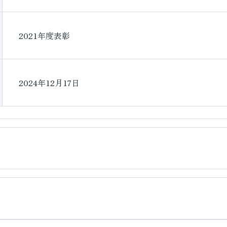
2021年度表彰
2024年12月17日