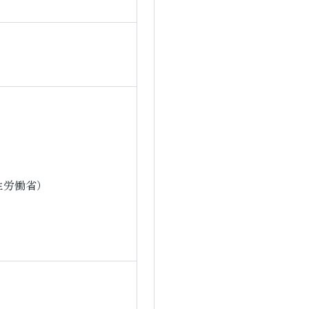
生労働省）