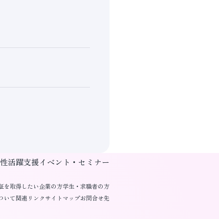
性活躍支援
イベント・セミナー
証を取得したい企業の方
学生・求職者の方
ついて
関連リンク
サイトマップ
お問合せ先