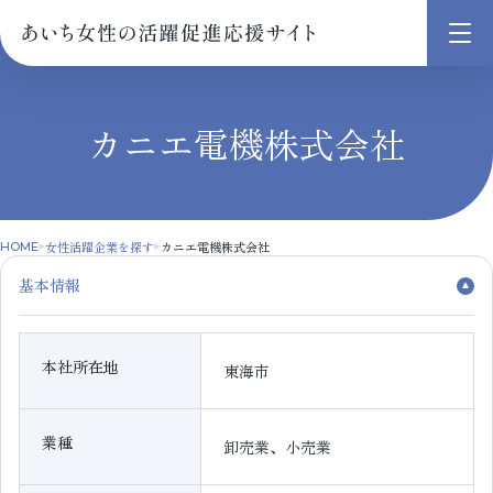
メ
ニ
ュ
カニエ電機株式会社
ー
を
開
く
女性活躍企業を探す
カニエ電機株式会社
HOME
基本情報
本社所在地
東海市
業種
卸売業、小売業