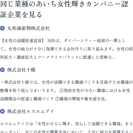
同じ業種のあいち女性輝きカンパニー認
証企業を見る
丸和海産物株式会社
【女性の活躍促進宣言】 当社は、ダイバーシティー経営の一環とし
て、女性の能力が十分に発揮できる会社作りに取り組みます。女性の採
用拡大・職域拡大とワークライフバランスに配慮した柔軟な...
株式会社十條
・株式会社十條では、女性が活躍できる職場づくりを目指すため職場の
整備を取り組んでまいります。 ①現在女性が少ない職場における女性
活躍機会の促進と職場づくり ②職場の環境や衛生面を改...
株式会社エスエムアイ
エスエムアイでは「女性がさらに輝き、安心して活躍できる職場」をス
ローガンに、全ての女性が職業生活において、十分に能力を発揮するこ