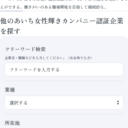
とができる、働きがいのある職場環境を目指して継続的な...
他のあいち女性輝きカンパニー認証企業
を探す
フリーワード検索
企業名・職種などを入力してください。（※全角で入力）
業種
所在地