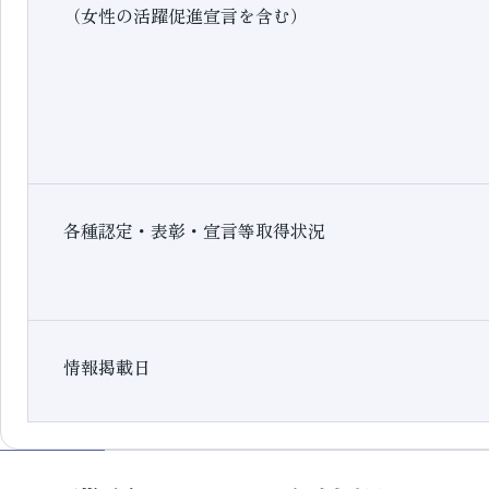
（女性の活躍促進宣言を含む）
各種認定・表彰・宣言等取得状況
情報掲載日