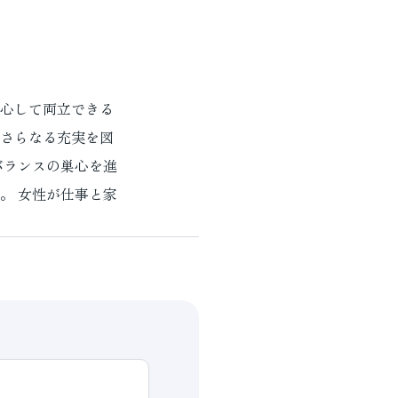
心して両立できる
さらなる充実を図
バランスの巣心を進
。 女性が仕事と家