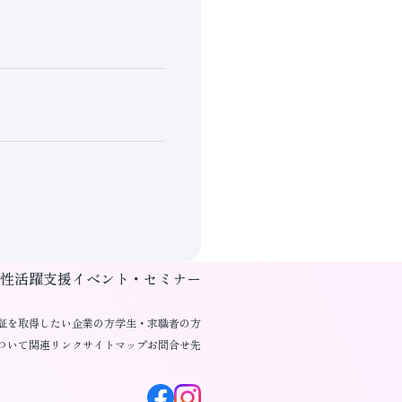
性活躍支援
イベント・セミナー
証を取得したい企業の方
学生・求職者の方
ついて
関連リンク
サイトマップ
お問合せ先