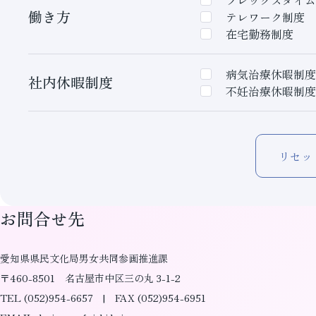
フレックスタイム
働き方
テレワーク制度
在宅勤務制度
病気治療休暇制度
社内休暇制度
不妊治療休暇制度
リセッ
お問合せ先
愛知県県民文化局男女共同参画推進課
〒460-8501 名古屋市中区三の丸 3-1-2
TEL (052)954-6657 | FAX (052)954-6951