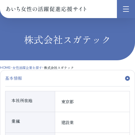
メ
ニ
ュ
株式会社スガテック
ー
を
開
く
女性活躍企業を探す
株式会社スガテック
HOME
基本情報
本社所在地
東京都
業種
建設業