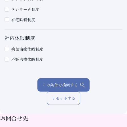
テレワーク制度
在宅勤務制度
社内休暇制度
病気治療休暇制度
不妊治療休暇制度
この条件で検索する
リセットする
お問合せ先