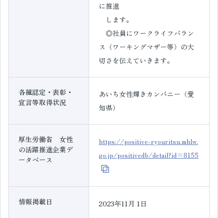
に推進
します。
◎社員にワークライフバラン
ス（ワーキングマザー等）の大
切さを伝えていきます。
各種認定・表彰・
あいち女性輝きカンパニー（愛
宣言等取得状況
知県）
厚生労働省 女性
https://positive-ryouritsu.mhlw.
の活躍推進企業デ
go.jp/positivedb/detail?id=8155
ータベース
情報掲載日
2023年11月 1日