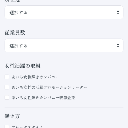
従業員数
女性活躍の取組
あいち女性輝きカンパニー
あいち女性の活躍プロモーションリーダー
あいち女性輝きカンパニー表彰企業
働き方
フレックスタイム