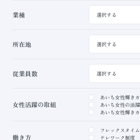
業種
所在地
従業員数
あいち女性輝きカ
女性活躍の取組
あいち女性の活躍
あいち女性輝きカ
フレックスタイム
働き方
テレワーク制度