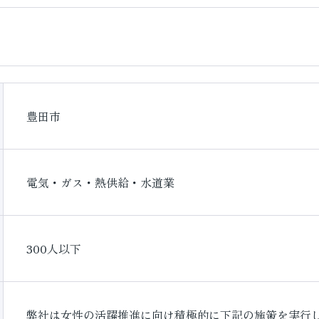
豊田市
電気・ガス・熱供給・水道業
300人以下
弊社は女性の活躍推進に向け積極的に下記の施策を実行