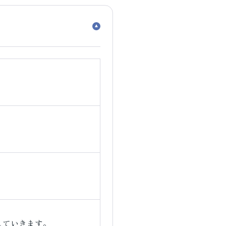
していきます。