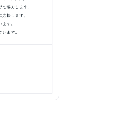
げて協力します。
に応援します。
います。
ています。