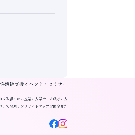
性活躍支援
イベント・セミナー
証を取得したい企業の方
学生・求職者の方
ついて
関連リンク
サイトマップ
お問合せ先