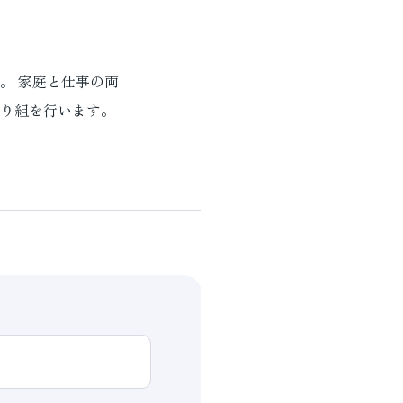
。 家庭と仕事の両
り組を行います。