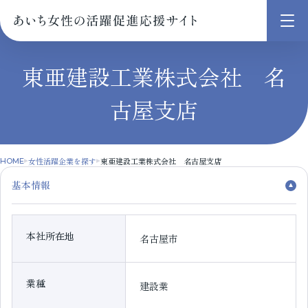
メ
ニ
ュ
東亜建設工業株式会社 名
ー
古屋支店
を
開
く
女性活躍企業を探す
東亜建設工業株式会社 名古屋支店
HOME
基本情報
本社所在地
名古屋市
業種
建設業