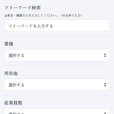
フリーワード検索
企業名・職種などを入力してください。（※全角で入力）
業種
所在地
従業員数