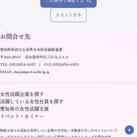
この条件で検索する
リセットする
お問合せ先
愛知県県民文化局男女共同参画推進課
〒460-8501 名古屋市中区三の丸 3-1-2
TEL (052)954-6657 | FAX (052)954-6951
EMAIL danjo@pref.aichi.lg.jp
女性活躍企業を探す
活躍している女性社員を探す
愛知県の女性活躍支援
イベント・セミナー
特集
お知らせ
認証を取得したい企業の方
学生・求職者の方
このサイトについて
ウェブアクセシビリティ対応について
関連リンク
サイトマップ
お問合せ先