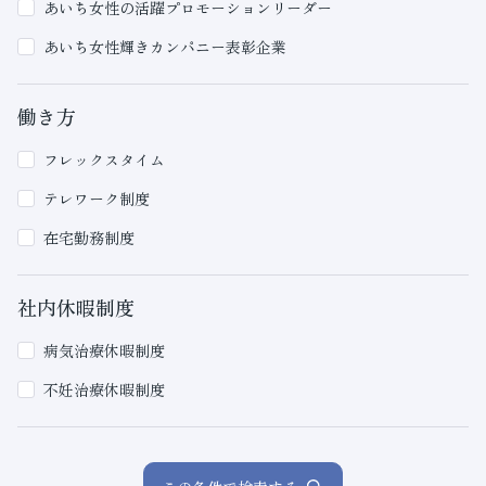
あいち女性の活躍プロモーションリーダー
あいち女性輝きカンパニー表彰企業
働き方
フレックスタイム
テレワーク制度
在宅勤務制度
社内休暇制度
病気治療休暇制度
不妊治療休暇制度