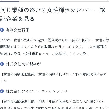
同じ業種のあいち女性輝きカンパニー認
証企業を見る
有限会社石保
当社は、女性が安心して元気に働き続けられる会社を目指し、女性の労
働環境をより良くするための取組みを行っております。 ・女性専用相
談窓口の設置 ・女性専用ロッカー、休憩室、トイレの設...
株式会社丸五製綱所
【女性の活躍促進宣言】 女性の活躍に向けて、社内の意識改革に努め
ます
株式会社アイピー・ファインテック
【女性の活躍促進宣言】 性別・年齢に関係なく全ての人が働きがい、
やりがいを持って仕事に前向きに取組める環境づくりを実践してまいり