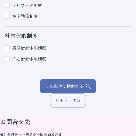
テレワーク制度
在宅勤務制度
社内休暇制度
病気治療休暇制度
不妊治療休暇制度
この条件で検索する
リセットする
お問合せ先
愛知県県民文化局男女共同参画推進課