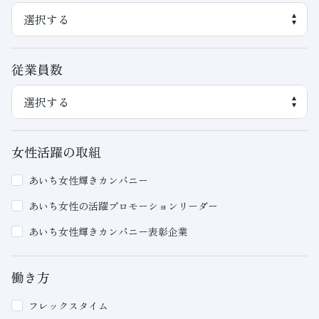
従業員数
女性活躍の取組
あいち女性輝きカンパニー
あいち女性の活躍プロモーションリーダー
あいち女性輝きカンパニー表彰企業
働き方
フレックスタイム