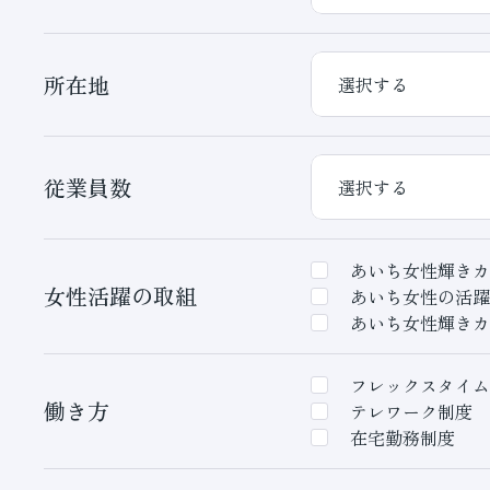
所在地
従業員数
あいち女性輝きカ
女性活躍の取組
あいち女性の活躍
あいち女性輝きカ
フレックスタイム
働き方
テレワーク制度
在宅勤務制度