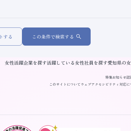
トする
この条件で検索する
女性活躍企業を探す
活躍している女性社員を探す
愛知県の女
特集
お知らせ
認
このサイトについて
ウェブアクセシビリティ対応に