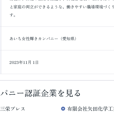
と家庭の両立ができるような、働きやすい職場環境づく
す。
あいち女性輝きカンパニー（愛知県）
2023年11月 1日
パニー認証企業を見る
三栄プレス
有限会社矢田化学工