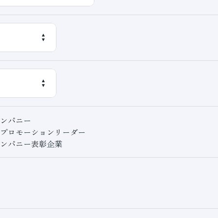
ンパニー
プロモーションリーダー
ンパニー表彰企業