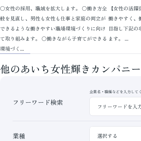
○女性の採用、職域を拡大します。 ○働き方全
【女性の活躍
般を見直し、男性も女性も仕事と家庭の両立が
働きやすく、
できるような働きやすい職場環境づくりに向け
目指し下記の
て取り組みます。 ○働きながら子育てができる
ます。 ...
環境づく...
他のあいち女性輝きカンパニー
企業名・職種などを入力して
フリーワード検索
業種