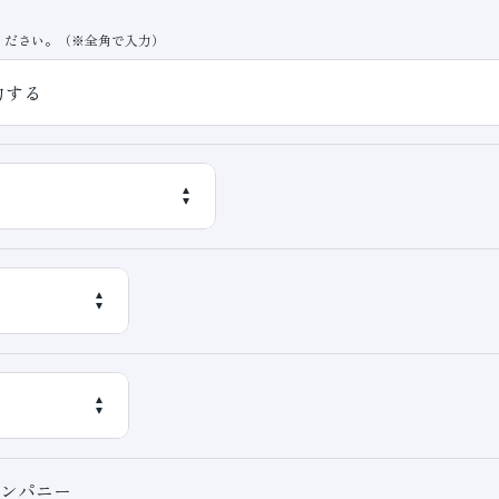
ください。（※全角で入力）
ンパニー