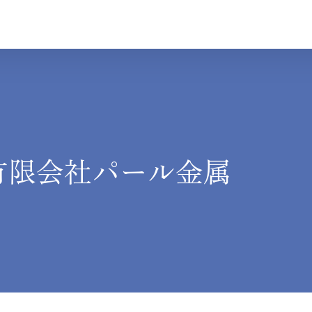
有限会社パール金属