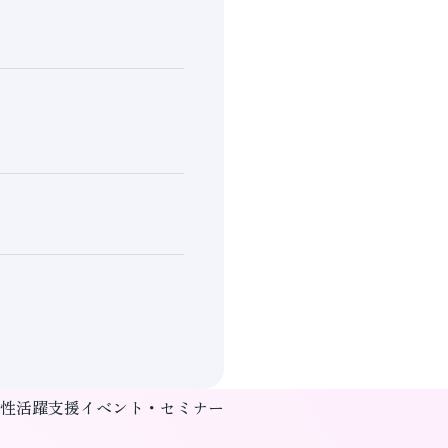
性活躍支援
イベント・セミナー