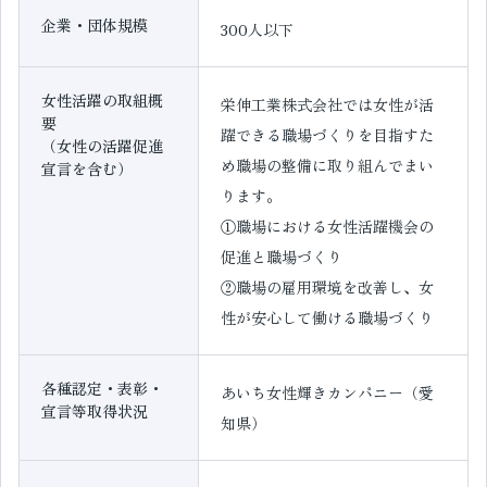
企業・団体規模
300人以下
女性活躍の取組概
栄伸工業株式会社では女性が活
要
躍できる職場づくりを目指すた
（女性の活躍促進
め職場の整備に取り組んでまい
宣言を含む）
ります。
①職場における女性活躍機会の
促進と職場づくり
②職場の雇用環境を改善し、女
性が安心して働ける職場づくり
各種認定・表彰・
あいち女性輝きカンパニー（愛
宣言等取得状況
知県）