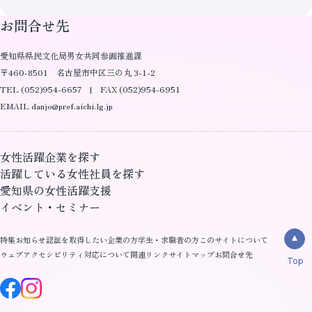
お問合せ先
愛知県県民文化局男女共同参画推進課
〒460-8501 名古屋市中区三の丸 3-1-2
TEL (052)954-6657 | FAX (052)954-6951
EMAIL danjo@pref.aichi.lg.jp
女性活躍企業を探す
活躍している女性社員を探す
愛知県の女性活躍支援
イベント・セミナー
特集
お知らせ
認証を取得したい企業の方
学生・求職者の方
このサイトについて
ウェブアクセシビリティ対応について
関連リンク
サイトマップ
お問合せ先
Top