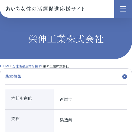
メ
ニ
ュ
栄伸工業株式会社
ー
を
開
く
女性活躍企業を探す
栄伸工業株式会社
HOME
基本情報
本社所在地
西尾市
業種
製造業