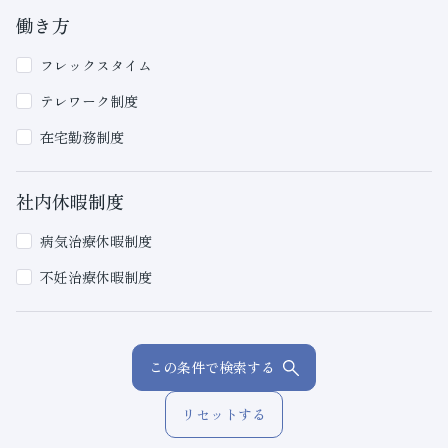
働き方
フレックスタイム
テレワーク制度
在宅勤務制度
社内休暇制度
病気治療休暇制度
不妊治療休暇制度
この条件で検索する
リセットする