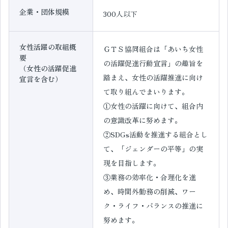
企業・団体規模
300人以下
女性活躍の取組概
ＧＴＳ協同組合は「あいち女性
要
の活躍促進行動宣言」の趣旨を
（女性の活躍促進
踏まえ、女性の活躍推進に向け
宣言を含む）
て取り組んでまいります。
①女性の活躍に向けて、組合内
の意識改革に努めます。
②SDGs活動を推進する組合とし
て、「ジェンダーの平等」の実
現を目指します。
③業務の効率化・合理化を進
め、時間外勤務の削減、ワー
ク・ライフ・バランスの推進に
努めます。