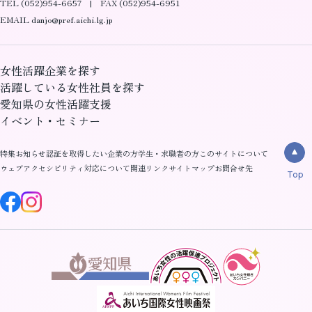
TEL (052)954-6657 | FAX (052)954-6951
EMAIL danjo@pref.aichi.lg.jp
女性活躍企業を探す
活躍している女性社員を探す
愛知県の女性活躍支援
イベント・セミナー
特集
お知らせ
認証を取得したい企業の方
学生・求職者の方
このサイトについて
ウェブアクセシビリティ対応について
関連リンク
サイトマップ
お問合せ先
Top