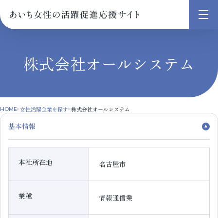
メ
ニ
ュ
株式会社オールシステム
ー
を
開
く
女性活躍企業を探す
株式会社オールシステム
HOME
基本情報
本社所在地
名古屋市
業種
情報通信業