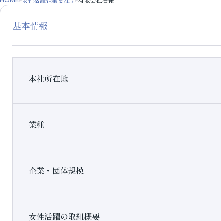
女性活躍企業を探す
有限会社石保
HOME
基本情報
本社所在地
業種
企業・団体規模
女性活躍の取組概要