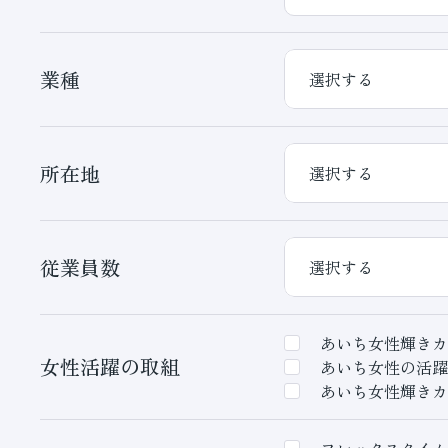
業種
所在地
従業員数
あいち女性輝きカ
女性活躍の取組
あいち女性の活躍
あいち女性輝きカ