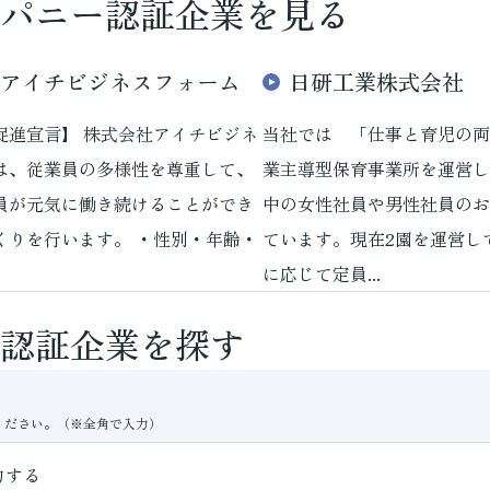
パニー認証企業を見る
アイチビジネスフォーム
日研工業株式会社
促進宣言】 株式会社アイチビジネ
当社では 「仕事と育児の両
は、従業員の多様性を尊重して、
業主導型保育事業所を運営し
員が元気に働き続けることができ
中の女性社員や男性社員のお
くりを行います。 ・性別・年齢・
ています。現在2園を運営し
に応じて定員...
認証企業を探す
ください。（※全角で入力）