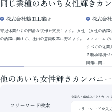
同じ業種のあいち女性輝きカン
株式会社鶴田工業所
株式会社
育児休業からの円滑な復帰を支援します。 女性
【女性の活躍
の活躍に向けて、社内の意識改革に努めます。
スフォームで
すべての従業
る職場環境づ
国籍に関...
他のあいち女性輝きカンパニー
企業名・職種などを入力して
フリーワード検索