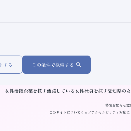
トする
この条件で検索する
女性活躍企業を探す
活躍している女性社員を探す
愛知県の女
特集
お知らせ
認
このサイトについて
ウェブアクセシビリティ対応に