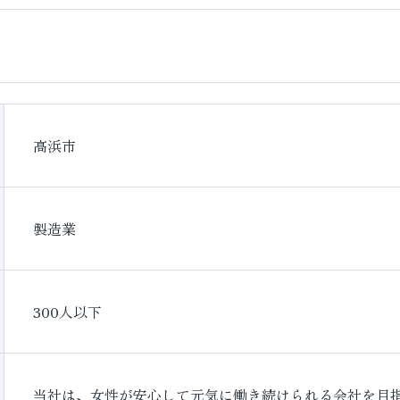
高浜市
製造業
300人以下
当社は、女性が安心して元気に働き続けられる会社を目