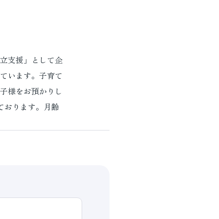
立支援」として企
ています。子育て
子様をお預かりし
ております。月齢