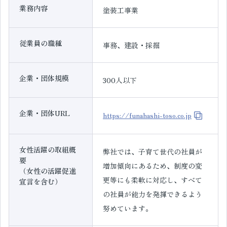
業務内容
塗装工事業
従業員の職種
事務、建設・採掘
企業・団体規模
300人以下
企業・団体URL
https://funahashi-toso.co.jp
女性活躍の取組概
弊社では、子育て世代の社員が
要
増加傾向にあるため、制度の変
（女性の活躍促進
更等にも柔軟に対応し、すべて
宣言を含む）
の社員が能力を発揮できるよう
努めています。