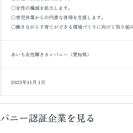
○女性の職域を拡大します。
○育児休業からの円滑な復帰を支援します。
○働きながら子育てができる環境づくりに向けて取り組
あいち女性輝きカンパニー（愛知県）
2023年11月 1日
パニー認証企業を見る