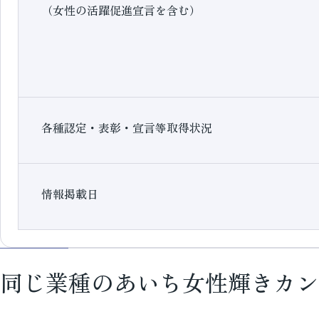
（女性の活躍促進宣言を含む）
各種認定・表彰・宣言等取得状況
情報掲載日
同じ業種のあいち女性輝きカン