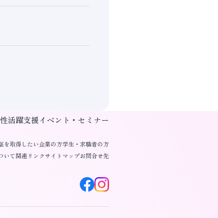
性活躍支援
イベント・セミナー
証を取得したい企業の方
学生・求職者の方
ついて
関連リンク
サイトマップ
お問合せ先