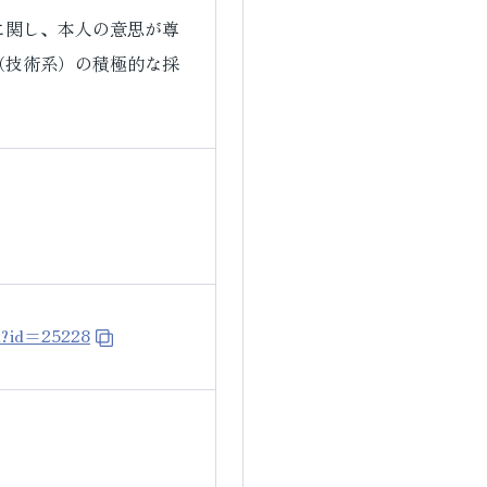
に関し、本人の意思が尊
（技術系）の積極的な採
il?id=25228