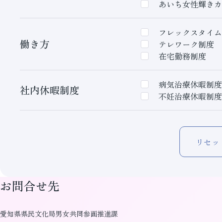
あいち女性輝きカ
フレックスタイム
働き方
テレワーク制度
在宅勤務制度
病気治療休暇制度
社内休暇制度
不妊治療休暇制度
リセッ
お問合せ先
愛知県県民文化局男女共同参画推進課