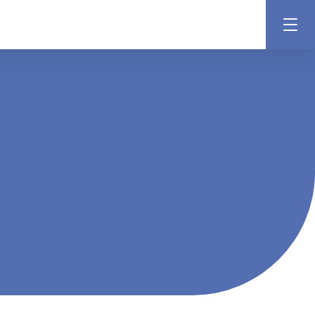
メ
ニ
ュ
ー
を
開
く