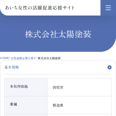
メ
ニ
ュ
株式会社太陽塗装
ー
を
開
く
女性活躍企業を探す
株式会社太陽塗装
HOME
基本情報
本社所在地
西尾市
業種
製造業