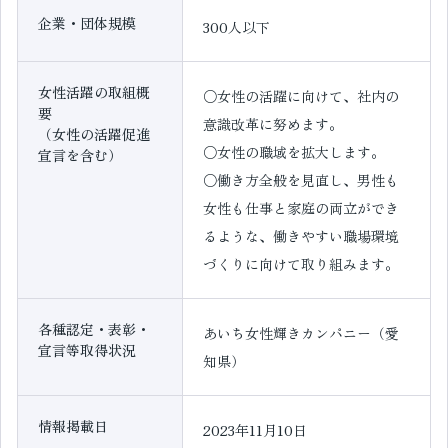
企業・団体規模
300人以下
女性活躍の取組概
○女性の活躍に向けて、社内の
要
意識改革に努めます。
（女性の活躍促進
○女性の職域を拡大します。
宣言を含む）
○働き方全般を見直し、男性も
女性も仕事と家庭の両立ができ
るような、働きやすい職場環境
づくりに向けて取り組みます。
各種認定・表彰・
あいち女性輝きカンパニー（愛
宣言等取得状況
知県）
情報掲載日
2023年11月10日