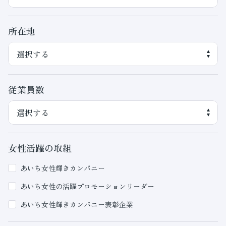
所在地
従業員数
女性活躍の取組
あいち女性輝きカンパニー
あいち女性の活躍プロモーションリーダー
あいち女性輝きカンパニー表彰企業