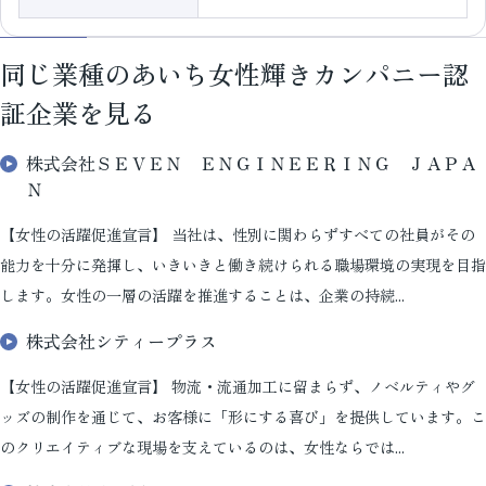
同じ業種のあいち女性輝きカンパニー認
証企業を見る
株式会社ＳＥＶＥＮ ＥＮＧＩＮＥＥＲＩＮＧ ＪＡＰＡ
Ｎ
【女性の活躍促進宣言】 当社は、性別に関わらずすべての社員がその
能力を十分に発揮し、いきいきと働き続けられる職場環境の実現を目指
します。女性の一層の活躍を推進することは、企業の持続...
株式会社シティープラス
【女性の活躍促進宣言】 物流・流通加工に留まらず、ノベルティやグ
ッズの制作を通じて、お客様に「形にする喜び」を提供しています。こ
のクリエイティブな現場を支えているのは、女性ならでは...