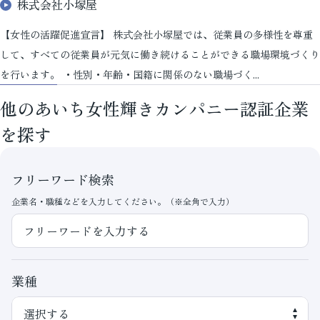
株式会社小塚屋
【女性の活躍促進宣言】 株式会社小塚屋では、従業員の多様性を尊重
して、すべての従業員が元気に働き続けることができる職場環境づくり
を行います。 ・性別・年齢・国籍に関係のない職場づく...
他のあいち女性輝きカンパニー認証企業
を探す
フリーワード検索
企業名・職種などを入力してください。（※全角で入力）
業種