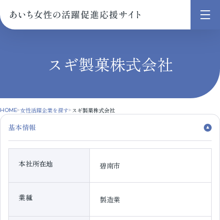
メ
ニ
ュ
スギ製菓株式会社
ー
を
開
く
女性活躍企業を探す
スギ製菓株式会社
HOME
基本情報
本社所在地
碧南市
業種
製造業