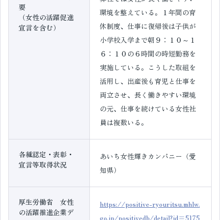
要
環境を整えている。１年間の育
（女性の活躍促進
休制度、仕事に復帰後は子供が
宣言を含む）
小学校入学まで朝９：１０～１
６：１０の６時間の時短勤務を
実施している。こうした取組を
活用し、出産後も育児と仕事を
両立させ、長く働きやすい環境
の元、仕事を続けている女性社
員は複数いる。
各種認定・表彰・
あいち女性輝きカンパニー（愛
宣言等取得状況
知県）
厚生労働省 女性
https://positive-ryouritsu.mhlw.
の活躍推進企業デ
go.jp/positivedb/detail?id=5175