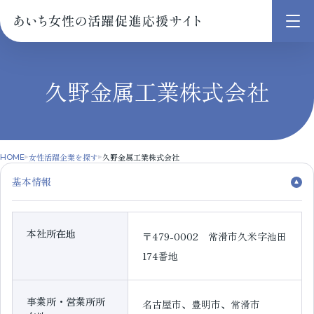
メ
ニ
ュ
久野金属工業株式会社
ー
を
開
く
女性活躍企業を探す
久野金属工業株式会社
HOME
基本情報
本社所在地
〒479-0002 常滑市久米字池田
174番地
事業所・営業所所
名古屋市、豊明市、常滑市