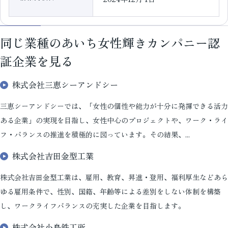
同じ業種のあいち女性輝きカンパニー認
証企業を見る
株式会社三恵シーアンドシー
三恵シーアンドシーでは、「女性の個性や能力が十分に発揮できる活力
ある企業」の実現を目指し、女性中心のプロジェクトや、ワーク・ライ
フ・バランスの推進を積極的に図っています。その結果、...
株式会社吉田金型工業
株式会社吉田金型工業は、雇用、教育、昇進・登用、福利厚生などあら
ゆる雇用条件で、性別、国籍、年齢等による差別をしない体制を構築
し、ワークライフバランスの充実した企業を目指します。
株式会社小島鉄工所