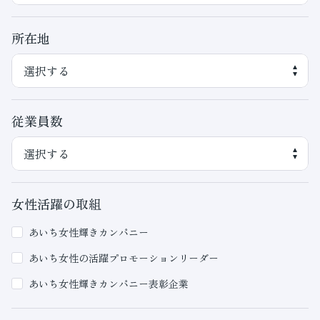
所在地
従業員数
女性活躍の取組
あいち女性輝きカンパニー
あいち女性の活躍プロモーションリーダー
あいち女性輝きカンパニー表彰企業