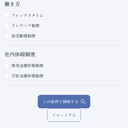
働き方
フレックスタイム
テレワーク制度
在宅勤務制度
社内休暇制度
病気治療休暇制度
不妊治療休暇制度
この条件で検索する
リセットする