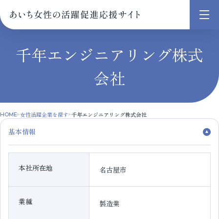
メ
ニ
ュ
千年エンジニアリング株式
ー
会社
を
開
く
女性活躍企業を探す
千年エンジニアリング株式会社
HOME
基本情報
本社所在地
名古屋市
業種
製造業