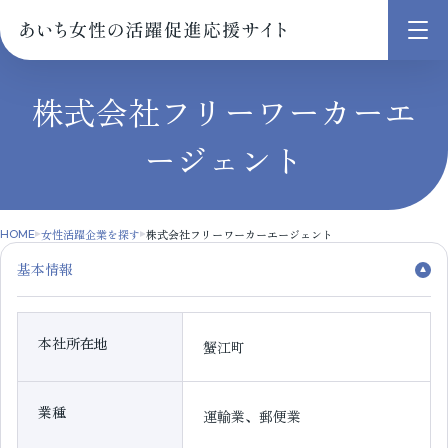
メ
ニ
ュ
株式会社フリーワーカーエ
ー
ージェント
を
開
く
女性活躍企業を探す
株式会社フリーワーカーエージェント
HOME
基本情報
本社所在地
蟹江町
業種
運輸業、郵便業