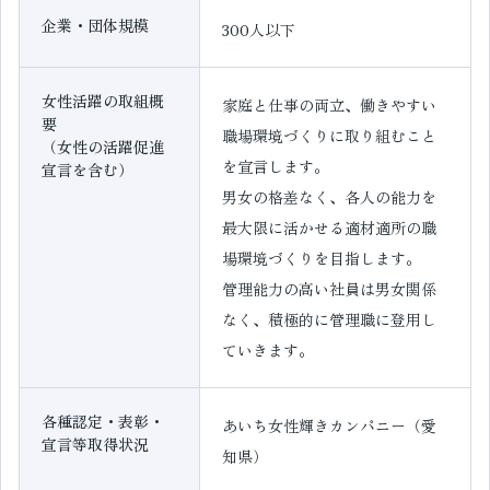
企業・団体規模
300人以下
女性活躍の取組概
家庭と仕事の両立、働きやすい
要
職場環境づくりに取り組むこと
（女性の活躍促進
を宣言します。
宣言を含む）
男女の格差なく、各人の能力を
最大限に活かせる適材適所の職
場環境づくりを目指します。
管理能力の高い社員は男女関係
なく、積極的に管理職に登用し
ていきます。
各種認定・表彰・
あいち女性輝きカンパニー（愛
宣言等取得状況
知県）