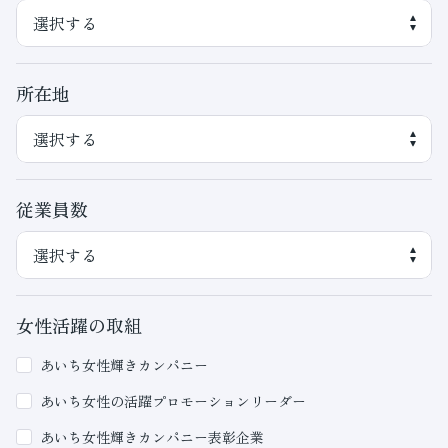
所在地
従業員数
女性活躍の取組
あいち女性輝きカンパニー
あいち女性の活躍プロモーションリーダー
あいち女性輝きカンパニー表彰企業