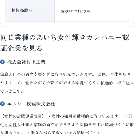
情報掲載日
2025年7月22日
同じ業種のあいち女性輝きカンパニー認
証企業を見る
株式会社村上工業
家庭と仕事の両立支援を更に取り組んでいきます。 産休、育休を取り
やすくして、働きながら子育てができる環境づくりに積極的に取り組ん
でいきます。
エスシー技建株式会社
【女性の活躍促進宣言】 ・女性の採用を積極的に取り組みます。 ・男
性も女性も仕事と家庭の両立ができるような働きやすい職場づくりに取
り組みます。 ・働きながら子育てできる環境づくりに...