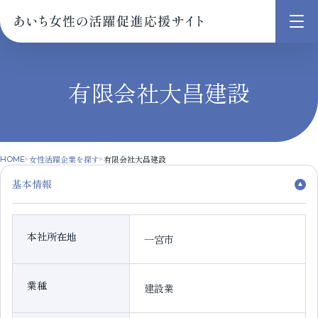
メ
ニ
ュ
有限会社大昌建設
ー
を
開
く
女性活躍企業を探す
有限会社大昌建設
HOME
基本情報
本社所在地
一宮市
業種
建設業