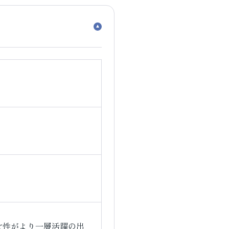
女性がより一層活躍の出