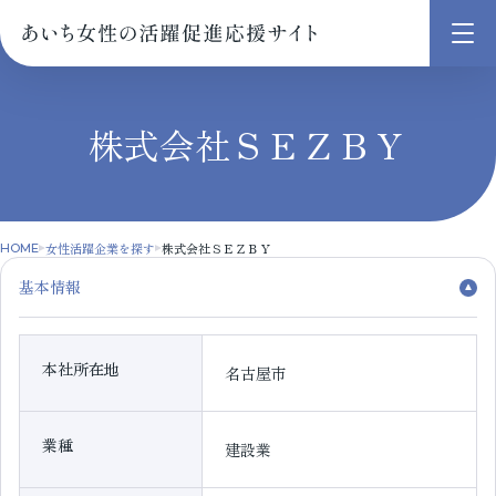
メ
ニ
ュ
株式会社ＳＥＺＢＹ
ー
を
開
く
女性活躍企業を探す
株式会社ＳＥＺＢＹ
HOME
基本情報
本社所在地
名古屋市
業種
建設業