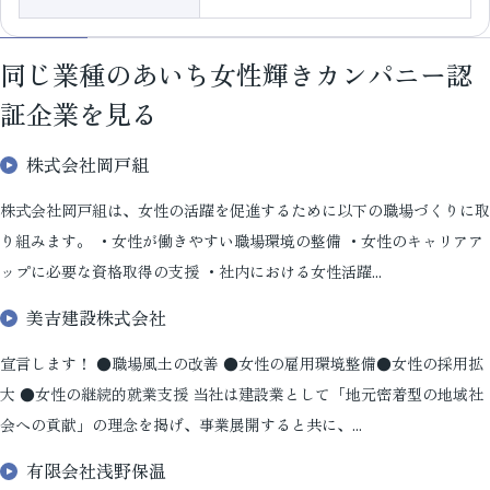
同じ業種のあいち女性輝きカンパニー認
証企業を見る
株式会社岡戸組
株式会社岡戸組は、女性の活躍を促進するために以下の職場づくりに取
り組みます。 ・女性が働きやすい職場環境の整備 ・女性のキャリアア
ップに必要な資格取得の支援 ・社内における女性活躍...
美吉建設株式会社
宣言します！ ●職場風土の改善 ●女性の雇用環境整備●女性の採用拡
大 ●女性の継続的就業支援 当社は建設業として「地元密着型の地域社
会への貢献」の理念を掲げ、事業展開すると共に、...
有限会社浅野保温