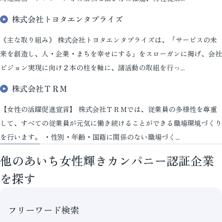
株式会社トヨタエンタプライズ
《主な取り組み》 株式会社トヨタエンタプライズは、「サービスの未
来を創造し、人・企業・まちを幸せにする」をスローガンに掲げ、会社
ビジョン実現に向け２本の柱を軸に、諸活動の取組を行っ...
株式会社ＴＲＭ
【女性の活躍促進宣言】 株式会社ＴＲＭでは、従業員の多様性を尊重
して、すべての従業員が元気に働き続けることができる職場環境づくり
を行います。 ・性別・年齢・国籍に関係のない職場づく...
他のあいち女性輝きカンパニー認証企業
を探す
フリーワード検索