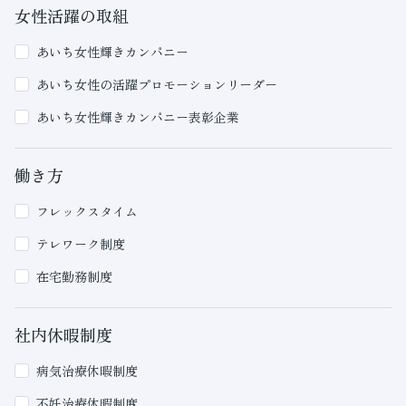
女性活躍の取組
あいち女性輝きカンパニー
あいち女性の活躍プロモーションリーダー
あいち女性輝きカンパニー表彰企業
働き方
フレックスタイム
テレワーク制度
在宅勤務制度
社内休暇制度
病気治療休暇制度
不妊治療休暇制度