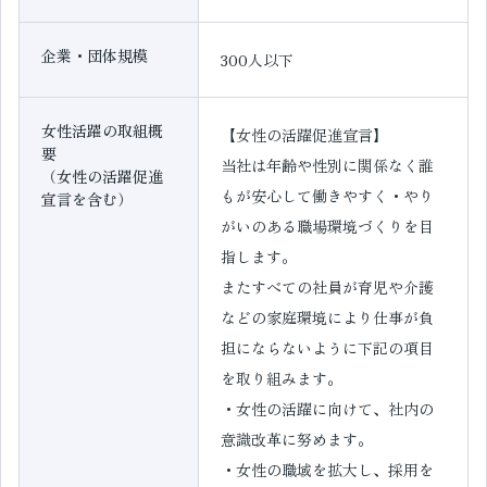
企業・団体規模
300人以下
女性活躍の取組概
【女性の活躍促進宣言】
要
当社は年齢や性別に関係なく誰
（女性の活躍促進
もが安心して働きやすく・やり
宣言を含む）
がいのある職場環境づくりを目
指します。
またすべての社員が育児や介護
などの家庭環境により仕事が負
担にならないように下記の項目
を取り組みます。
・女性の活躍に向けて、社内の
意識改革に努めます。
・女性の職域を拡大し、採用を