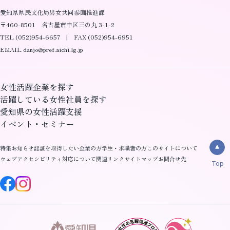
愛知県県民文化局男女共同参画推進課
〒460-8501 名古屋市中区三の丸 3-1-2
TEL (052)954-6657 | FAX (052)954-6951
EMAIL danjo@pref.aichi.lg.jp
女性活躍企業を探す
活躍している女性社員を探す
愛知県の女性活躍支援
イベント・セミナー
特集
お知らせ
認証を取得したい企業の方
学生・求職者の方
このサイトについて
ウェブアクセシビリティ対応について
関連リンク
サイトマップ
お問合せ先
Top