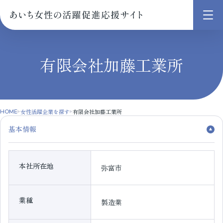
メ
ニ
ュ
有限会社加藤工業所
ー
を
開
く
女性活躍企業を探す
有限会社加藤工業所
HOME
基本情報
本社所在地
弥富市
業種
製造業