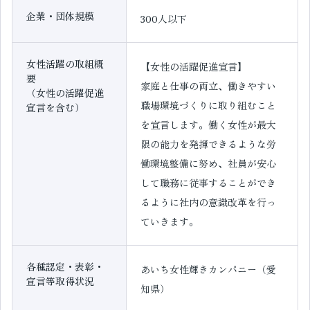
企業・団体規模
300人以下
女性活躍の取組概
【女性の活躍促進宣言】
要
家庭と仕事の両立、働きやすい
（女性の活躍促進
職場環境づくりに取り組むこと
宣言を含む）
を宣言します。働く女性が最大
限の能力を発揮できるような労
働環境整備に努め、社員が安心
して職務に従事することができ
るように社内の意識改革を行っ
ていきます。
各種認定・表彰・
あいち女性輝きカンパニー（愛
宣言等取得状況
知県）