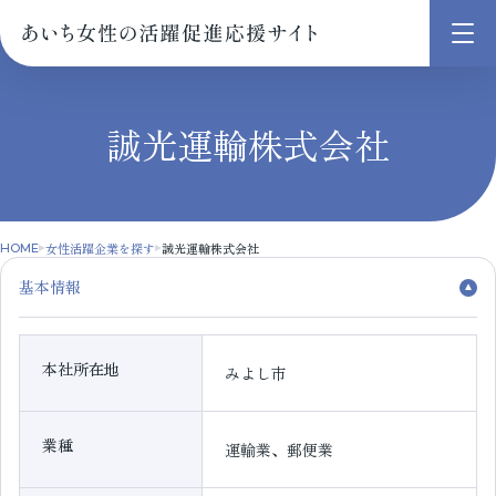
メ
ニ
ュ
誠光運輸株式会社
ー
を
開
く
女性活躍企業を探す
誠光運輸株式会社
HOME
基本情報
本社所在地
みよし市
業種
運輸業、郵便業