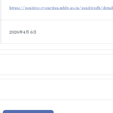
https://positive-ryouritsu.mhlw.go.jp/positivedb/deta
2026年4月 6日