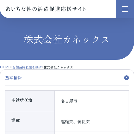
メ
ニ
ュ
株式会社カネックス
ー
を
開
く
女性活躍企業を探す
株式会社カネックス
HOME
基本情報
本社所在地
名古屋市
業種
運輸業、郵便業