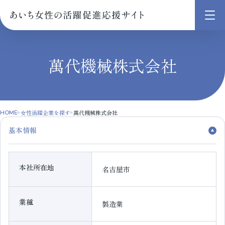
メ
ニ
ュ
萬代機械株式会社
ー
を
開
く
女性活躍企業を探す
萬代機械株式会社
HOME
基本情報
本社所在地
名古屋市
業種
製造業