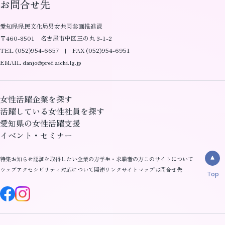
お問合せ先
愛知県県民文化局男女共同参画推進課
〒460-8501 名古屋市中区三の丸 3-1-2
TEL (052)954-6657 | FAX (052)954-6951
EMAIL danjo@pref.aichi.lg.jp
女性活躍企業を探す
活躍している女性社員を探す
愛知県の女性活躍支援
イベント・セミナー
特集
お知らせ
認証を取得したい企業の方
学生・求職者の方
このサイトについて
ウェブアクセシビリティ対応について
関連リンク
サイトマップ
お問合せ先
Top