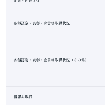
企業・団体URL
各種認定・表彰・宣言等取得状況
各種認定・表彰・宣言等取得状況（その他）
情報掲載日