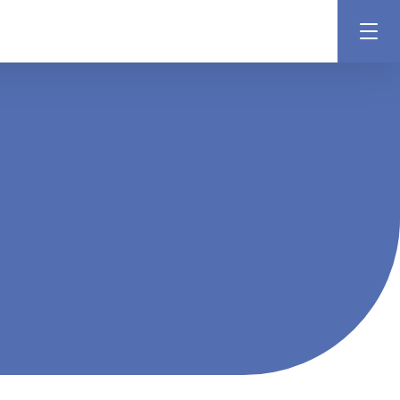
メ
ニ
ュ
ー
を
開
く