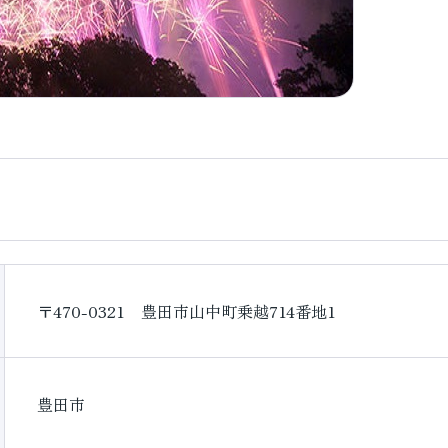
〒470-0321 豊田市山中町乗越714番地1
豊田市