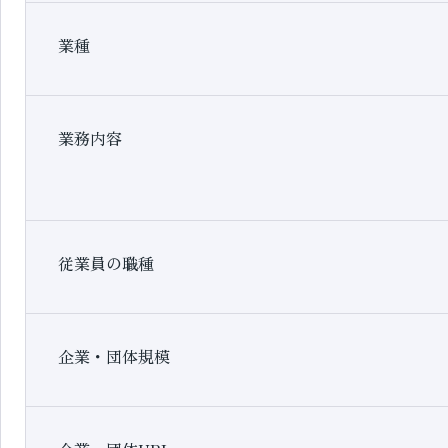
業種
業務内容
従業員の職種
企業・団体規模