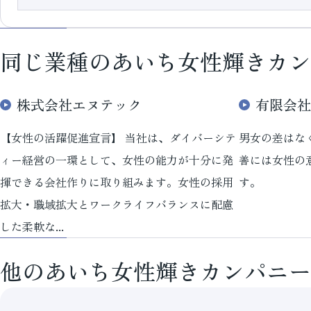
同じ業種のあいち女性輝きカン
株式会社エヌテック
有限会社
【女性の活躍促進宣言】 当社は、ダイバーシテ
男女の差はな
ィー経営の一環として、女性の能力が十分に発
善には女性の
揮できる会社作りに取り組みます。女性の採用
す。
拡大・職域拡大とワークライフバランスに配慮
した柔軟な...
他のあいち女性輝きカンパニー