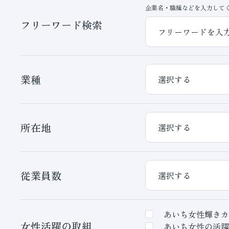
企業名・職種などを入力して
フリーワード検索
業種
所在地
従業員数
あいち女性輝きカ
女性活躍の取組
あいち女性の活躍