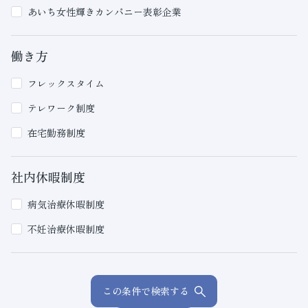
あいち女性輝きカンパニー表彰企業
働き方
フレックスタイム
テレワーク制度
在宅勤務制度
社内休暇制度
病気治療休暇制度
不妊治療休暇制度
この条件で検索する