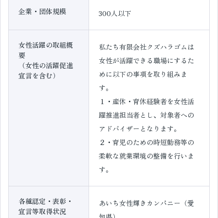
企業・団体規模
300人以下
女性活躍の取組概
私たち有限会社クズハラゴムは
要
女性が活躍できる職場にするた
（女性の活躍促進
めに以下の事項を取り組みま
宣言を含む）
す。
１・産休・育休経験者を女性活
躍推進担当者とし、対象者への
アドバイザーとなります。
２・育児のための時短勤務等の
柔軟な就業環境の整備を行いま
す。
各種認定・表彰・
あいち女性輝きカンパニー（愛
宣言等取得状況
知県）