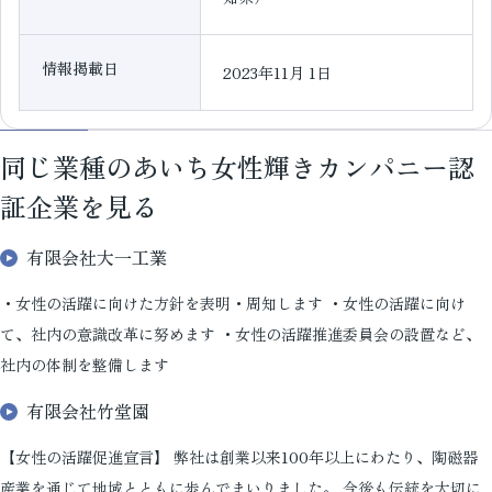
情報掲載日
2023年11月 1日
同じ業種のあいち女性輝きカンパニー認
証企業を見る
有限会社大一工業
・女性の活躍に向けた方針を表明・周知します ・女性の活躍に向け
て、社内の意識改革に努めます ・女性の活躍推進委員会の設置など、
社内の体制を整備します
有限会社竹堂園
【女性の活躍促進宣言】 弊社は創業以来100年以上にわたり、陶磁器
産業を通じて地域とともに歩んでまいりました。 今後も伝統を大切に