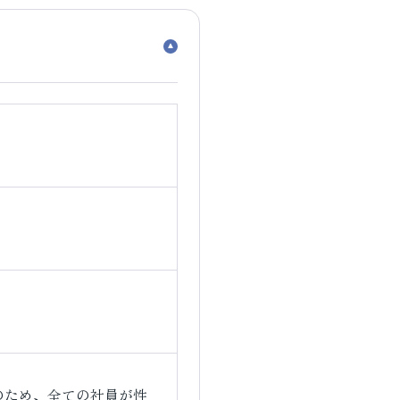
のため、全ての社員が性