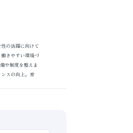
女性の活躍に向けて
・働きやすい環境づ
備や制度を整えま
ランスの向上。育