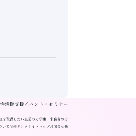
性活躍支援
イベント・セミナー
証を取得したい企業の方
学生・求職者の方
ついて
関連リンク
サイトマップ
お問合せ先