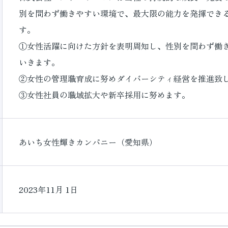
別を問わず働きやすい環境で、最大限の能力を発揮でき
す。
①女性活躍に向けた方針を表明周知し、性別を問わず働
いきます。
②女性の管理職育成に努めダイバーシティ経営を推進致
③女性社員の職域拡大や新卒採用に努めます。
あいち女性輝きカンパニー（愛知県）
2023年11月 1日