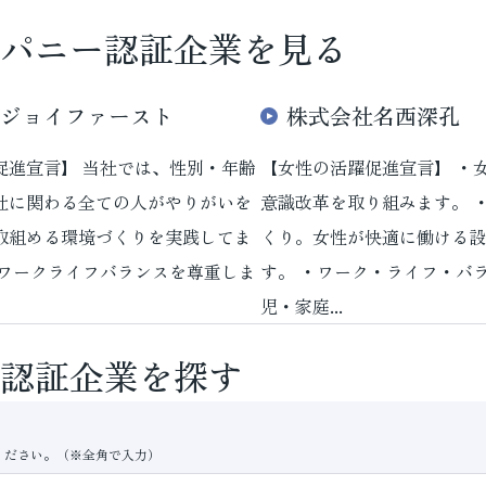
パニー認証企業を見る
ジョイファースト
株式会社名西深孔
促進宣言】 当社では、性別・年齢
【女性の活躍促進宣言】 ・
社に関わる全ての人がやりがいを
意識改革を取り組みます。 
取組める環境づくりを実践してま
くり。女性が快適に働ける設
・ワークライフバランスを尊重しま
す。 ・ワーク・ライフ・バ
児・家庭...
認証企業を探す
ください。（※全角で入力）