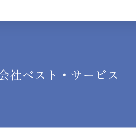
会社ベスト・サービス