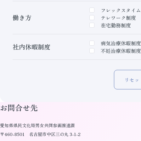
フレックスタイム
働き方
テレワーク制度
在宅勤務制度
病気治療休暇制度
社内休暇制度
不妊治療休暇制度
リセッ
お問合せ先
愛知県県民文化局男女共同参画推進課
〒460-8501 名古屋市中区三の丸 3-1-2