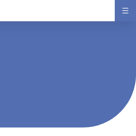
メ
ニ
ュ
ー
を
開
く