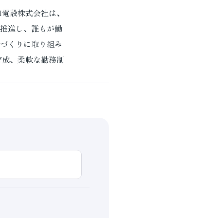
和電設株式会社は、
推進し、誰もが働
づくりに取り組み
育成、柔軟な勤務制