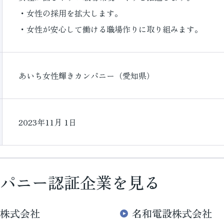
・女性の採用を拡大します。
・女性が安心して働ける職場作りに取り組みます。
あいち女性輝きカンパニー（愛知県）
2023年11月 1日
パニー認証企業を見る
株式会社
名和電設株式会社