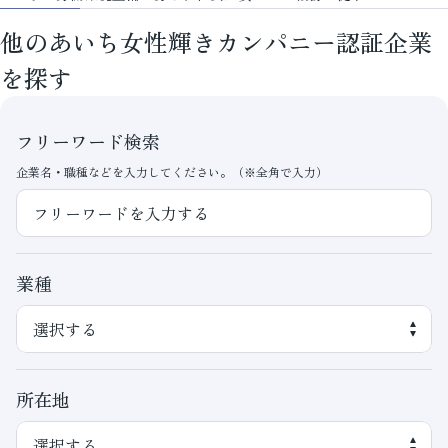
他のあいち女性輝きカンパニー認証企業
を探す
フリーワード検索
企業名・職種などを入力してください。（※全角で入力）
業種
所在地