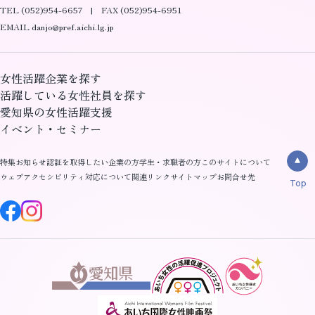
TEL (052)954-6657 | FAX (052)954-6951
EMAIL danjo@pref.aichi.lg.jp
女性活躍企業を探す
活躍している女性社員を探す
愛知県の女性活躍支援
イベント・セミナー
特集
お知らせ
認証を取得したい企業の方
学生・求職者の方
このサイトについて
ウェブアクセシビリティ対応について
関連リンク
サイトマップ
お問合せ先
Top