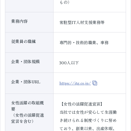
もの）
業務内容
常駐型IT人材支援業務等
従業員の職種
専門的・技術的職業、事務
企業・団体規模
300人以下
企業・団体URL
https://itg.co.jp/
女性活躍の取組概
【女性の活躍促進宣言】
要
当社では女性が安心して生涯働
（女性の活躍促進
き続けられる制度づくりに努め
宣言を含む）
ており、創業以来、出産休暇、