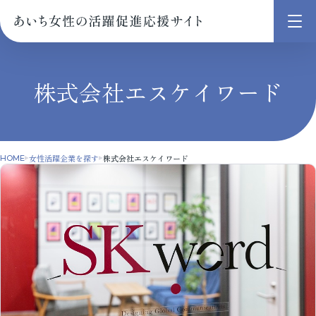
メ
ニ
ュ
株式会社エスケイワード
ー
を
開
く
女性活躍企業を探す
株式会社エスケイワード
HOME