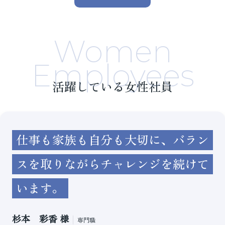
Women
Employees
活躍している女性社員
仕事も家族も自分も大切に、バラン
スを取りながらチャレンジを続けて
います。
杉本 彩香 様
専門職