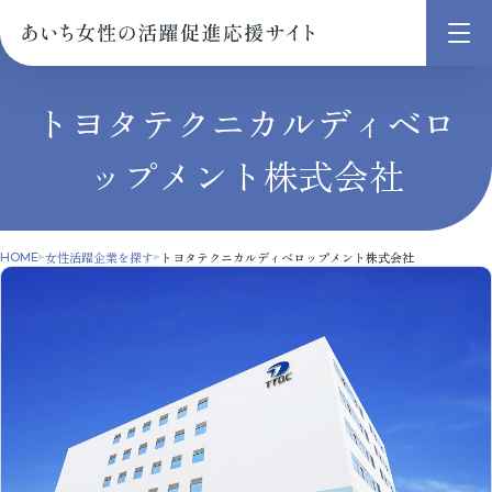
メ
ニ
ュ
トヨタテクニカルディベロ
ー
ップメント株式会社
を
開
く
女性活躍企業を探す
トヨタテクニカルディベロップメント株式会社
HOME