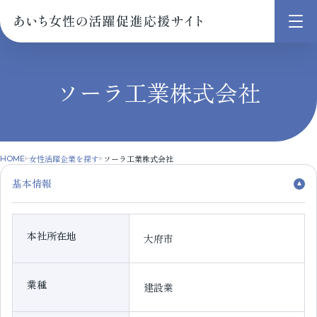
メ
ニ
ュ
ソーラ工業株式会社
ー
を
開
く
女性活躍企業を探す
ソーラ工業株式会社
HOME
基本情報
本社所在地
大府市
業種
建設業