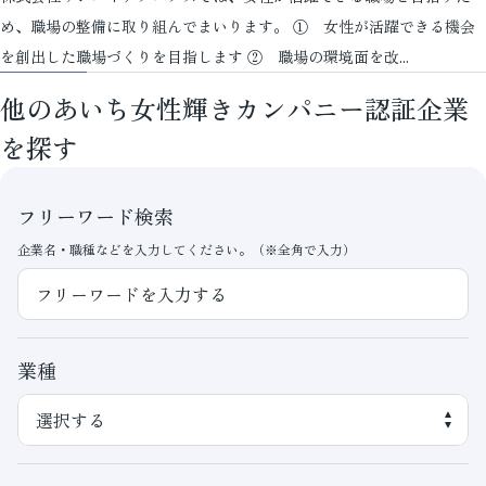
め、職場の整備に取り組んでまいります。 ① 女性が活躍できる機会
を創出した職場づくりを目指します ② 職場の環境面を改...
他のあいち女性輝きカンパニー認証企業
を探す
フリーワード検索
企業名・職種などを入力してください。（※全角で入力）
業種