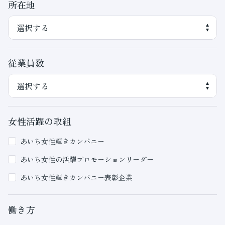
所在地
従業員数
女性活躍の取組
あいち女性輝きカンパニー
あいち女性の活躍プロモーションリーダー
あいち女性輝きカンパニー表彰企業
働き方