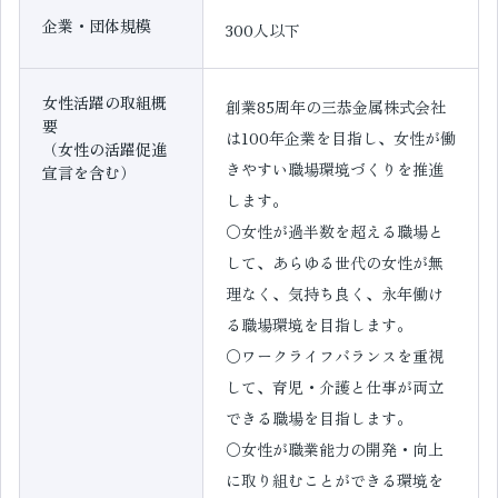
企業・団体規模
300人以下
女性活躍の取組概
創業85周年の三恭金属株式会社
要
は100年企業を目指し、女性が働
（女性の活躍促進
きやすい職場環境づくりを推進
宣言を含む）
します。
〇女性が過半数を超える職場と
して、あらゆる世代の女性が無
理なく、気持ち良く、永年働け
る職場環境を目指します。
〇ワークライフバランスを重視
して、育児・介護と仕事が両立
できる職場を目指します。
〇女性が職業能力の開発・向上
に取り組むことができる環境を