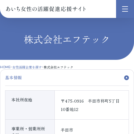
メ
ニ
ュ
株式会社エフテック
ー
を
開
く
女性活躍企業を探す
株式会社エフテック
HOME
基本情報
本社所在地
〒475-0916 半田市柊町5丁目
10番地12
事業所・営業所所
半田市