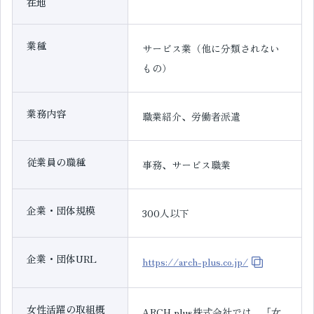
在地
業種
サービス業（他に分類されない
もの）
業務内容
職業紹介、労働者派遣
従業員の職種
事務、サービス職業
企業・団体規模
300人以下
企業・団体URL
https://arch-plus.co.jp/
女性活躍の取組概
ARCH plus株式会社では、「女