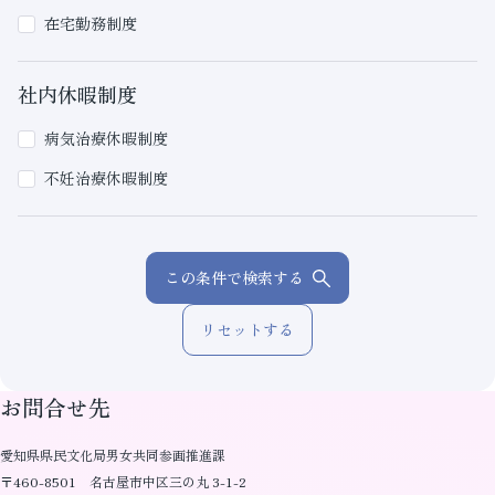
在宅勤務制度
社内休暇制度
病気治療休暇制度
不妊治療休暇制度
この条件で検索する
リセットする
お問合せ先
愛知県県民文化局男女共同参画推進課
〒460-8501 名古屋市中区三の丸 3-1-2