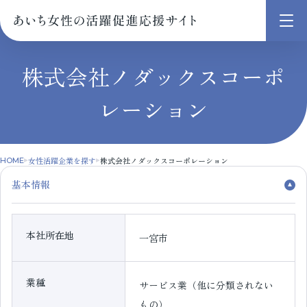
メ
ニ
ュ
株式会社ノダックスコーポ
ー
レーション
を
開
く
女性活躍企業を探す
株式会社ノダックスコーポレーション
HOME
基本情報
本社所在地
一宮市
業種
サービス業（他に分類されない
もの）