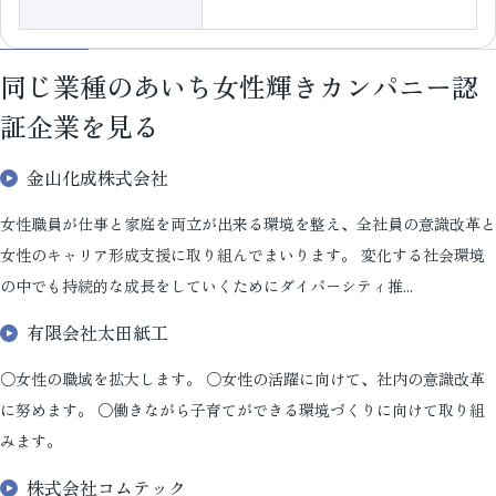
同じ業種のあいち女性輝きカンパニー認
証企業を見る
金山化成株式会社
女性職員が仕事と家庭を両立が出来る環境を整え、全社員の意識改革と
女性のキャリア形成支援に取り組んでまいります。 変化する社会環境
の中でも持続的な成長をしていくためにダイバーシティ推...
有限会社太田紙工
○女性の職域を拡大します。 ○女性の活躍に向けて、社内の意識改革
に努めます。 ○働きながら子育てができる環境づくりに向けて取り組
みます。
株式会社コムテック