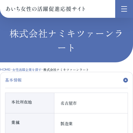
メ
ニ
ュ
株式会社ナミキツァーンラ
ー
ート
を
開
く
女性活躍企業を探す
株式会社ナミキツァーンラート
HOME
基本情報
本社所在地
名古屋市
業種
製造業